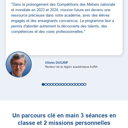
“Ce qui m'a beaucoup plu, c'est l'identification que les enfants
peuvent avoir avec des jeunes professionnels pas loin de leur
âge et aussi de faire un travail sur eux-mêmes, sur les forces
et sur les qualités qu'ils pourraient avoir et d’utiliser cela
comme un point commun entre un champion et eux-mêmes”
Emmanuelle JOHNSTON
Enseignante, Collège Jacques Cœur Lentilly
Un parcours clé en main 3 séances en
classe et 2 missions personnelles