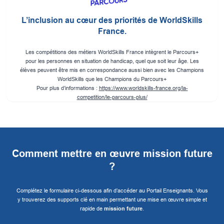
L’inclusion au cœur des priorités de WorldSkills
France.
Les compétitions des métiers WorldSkills France intègrent le Parcours+
pour les personnes en situation de handicap, quel que soit leur âge. Les
élèves peuvent être mis en correspondance aussi bien avec les Champions
WorldSkills que les Champions du Parcours+
Pour plus d’informations :
https://www.worldskills-france.org/la-
competition/le-parcours-plus/
Comment mettre en œuvre mission future
?
Complétez le formulaire ci-dessous afin d’accéder au Portail Enseignants. Vous
y trouverez des supports clé en main permettant une mise en œuvre simple et
rapide de
mission future
.