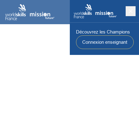
Découvrez les Champions
Connexion enseignant
Révéler les talents de chacun - mission future
Guidé par les Champions WorldSkills France.
mission future
est un programme pédagogique ludique,
inspirant et clef en main. Porté par l’énergie de
jeunes
Champions des métiers
, il accompagne les
élèves
pour
révéler leur potentiel et leurs forces, développer leurs
compétences, renforcer leur confiance en eux et s’ouvrir à des